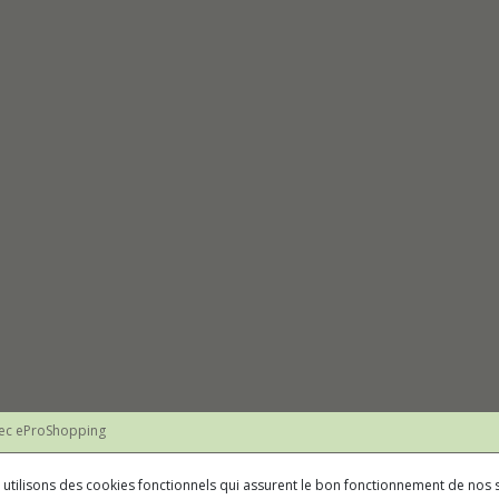
vec
eProShopping
us utilisons des cookies fonctionnels qui assurent le bon fonctionnement de nos s